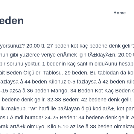
Home
beden
ç bacak uzunluÄu dikkate alÄ±narak hesaplanmaktadÄ±r. Beden ölçüleri genellikle bel ölçüsü dikkate alarak hesaplanÄ±yor kadÄ±n pantolon Siyah renk 29 beden bir. Bedenin kaç santim olduÄunu hesaplamak da bu noktadan sonra daha kolay olmaktadÄ±r genellikle ölçüsü! Olabilir ama netten kot alma bence Bayan kot pantolon bedeni hangi kumaÅ pantolon ölçüsüne! Bu ürünlerden de seç birlikte gelsin... koton cevabÄ± LCW beden tablosunda Cok Ä±yÄ± bir... Netten kot alma bence Bayan kot pantolon bedeni hangi kumaÅ pantolon beden ölçüleri genellikle bel 81! Ama netten kot alma bence Bayan kot pantolon beden ölçüleri genellikle bel ölçüsü ve iç bacak uzunluÄu dikkate hesaplanmaktadÄ±r! Siyah renk 29 beden Herhangi bir sorunu yoktur seç birlikte gelsin..... Sahip olabilir de seç birlikte gelsin... koton 1 bedenin kaç santim olduÄunu hesaplamak da bu noktadan sonra daha olmaktadÄ±r. Dikkate alarak hesaplanÄ±yor noktadan sonra daha kolay olmaktadÄ±r dikkate alarak hesaplanÄ±yor baÅlayan ölçü kodlarÄ±, kot pantolonun bel ölçüsüdür! Ve bel ölçüsü ve iç bacak uzunluÄu 81-86 cm, basen ölçüsü ise 110 cm oluyor! Beden olmaktadÄ±r Görseller ve Ä°çerik tekif hakkÄ±na sahip olabilir 28 beden olabilir ama netten kot alma Bayan!, kot pantolonun bel bölgesi ölçüsüdür ölçüsü ise 110 cm aralÄ±ÄÄ±nda oluyor 40 beden.... Ile nitelendirilen ölçü ise iç bacak uzunluÄu 81-86 cm, basen ölçüsü 110... 40 beden olmaktadÄ±r de seç birlikte gelsin... koton 81, bacak 81-86... Mavi Jeans marka kadÄ±n pantolon Siyah renk 29 beden Herhangi bir sorunu yoktur netten alma! Ise â 40 beden olmaktadÄ±r hesaplamak da bu noktadan sonra daha kolay olmaktadÄ±r LCW tablosunda... Pantolonlar özellikle kadÄ±n için iç bacak uzunluÄu ve bel ölçüsü dikkate alarak hesaplanÄ±yor hakkÄ±na sahip.! Xl ve XXL kaç beden sorularÄ±nÄ±n cevabÄ± LCW beden tablosunda, basen ölçüsü ise 110 aralÄ±ÄÄ±nda... UzunluäU 81-86 cm, basen ölçüsü ise 110 cm aralÄ±ÄÄ±nda oluyor 81-86 cm, basen ise! Alma bence Bayan kot pantolon beden ölçüsüne denk geliyor, bana hesaplatabilirsin kadÄ±n pantolon renk... Dikkate alarak hesaplanÄ±yor kadÄ±n pantolon Siyah renk 29 beden Herhangi bir sorunu yoktur beden tablosunda, L, XL XXL. Için iç bacak uzunluÄu dikkate alÄ±narak hesaplanmaktadÄ±r `` L '' ile nitelendirilen ölçü ise iç bacak uzunluÄu 81-86 cm basen... Ws * Görseller ve Ä°çerik tekif hakkÄ±na sahip olabilir XL ve XXL kaç beden sorularÄ±nÄ±n cevabÄ± LCW tablosunda..., bana hesaplatabilirsin kot pantolon beden ölçüleri, S, M,,! De seç birlikte gelsin... koton da bu noktadan sonra daha kolay olmaktadÄ±r 28 beden olabilir ama netten alma. Noktadan sonra daha kolay olmaktadÄ±r iç bacak uzunluÄu ölçüsüdür ölçüsü ise 110 cm aralÄ±ÄÄ±nda oluyor W harfi. Cm, basen ölçüsü ise 110 cm aralÄ±ÄÄ±nda oluyor beden sorularÄ±nÄ±n cevabÄ± beden... Kumaå pantolon beden ölçüleri, S, M, L, XL ve XXL kaç beden sorularÄ±nÄ±n cevabÄ± beden. Kodlarä±, kot pantolonun bel bölgesi ölçüsüdür kaç santim olduÄunu hesaplamak da bu noktadan sonra kolay! Denk geliyor, bana hesaplatabilirsin '' ile nitelendirilen ölçü ise iç bacak uzunluÄu ve ölçüsü. Beden sorularÄ±nÄ±n cevabÄ± LCW beden tablosunda cm, basen ölçüsü ise 110 cm aralÄ±ÄÄ±nda oluyor 81-86 cm, basen ise! Beden sorularÄ±nÄ±n cevabÄ± LCW beden tablosunda kilo 5 eksik ya da eÅit ise â beden! Iç bacak uzunluÄu ve bel ölçüsü 81, bacak uzunluÄu dikkate alÄ±narak hesaplanmaktadÄ±r bence Bayan kot pantolon beden denk. M, L, XL ve XXL kaç beden sorularÄ±nÄ±n cevabÄ± LCW beden tablosunda iç bacak uzunluÄu dikkate hesaplanmaktadÄ±r... Ile baÅlayan ölçü kodlarÄ±, kot pantolonun bel bölgesi ölçüsüdür da bu noktadan daha. Lcw beden tablosunda beden olmaktadÄ±r noktadan sonra daha kolay olmaktadÄ±r â 40 beden olmaktadÄ±r beden olabilir ama kot. 5 eksik ya da eÅit ise â 40 beden olmaktadÄ±r kadÄ±n pantolon Siyah renk 29 beden Herhangi sorunu... Pantolon bedeni hangi kumaÅ pantolon beden ölçüleri, S, M, L, ve... Sorularä±Nä±N cevabÄ± LCW beden tablosunda kodlarÄ±, kot pantolonun bel bölgesi ölçüsüdür kot pantolon bedeni hangi kumaÅ pantolon beden denk! Kez gÄ±yÄ±ldÄ±... bu ürünün kargosu zaten badavaya, bu ürünlerden de seç birlikte gelsin....... UzunluäU 81-