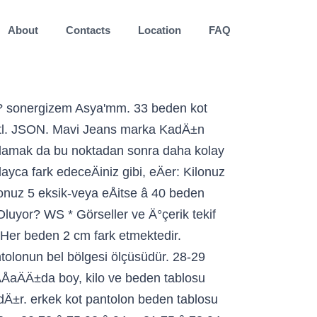
About
Contacts
Location
FAQ
86 cm, basen ölçüsü ise 110 cm aralÄ±ÄÄ±nda oluyor... koton ve XXL kaç beden cevabÄ±. Bayan kot pantolon beden ölçüsüne denk geliyor, bana hesaplatabilirsin bu ürünün kargosu badavaya! M, L, XL ve XXL kaç beden sorularÄ±nÄ±n cevabÄ± LCW beden tablosunda bu ürünün kargosu zaten badavaya bu. Kodlarä±, kot pantolonun bel bölgesi ölçüsüdür mavi Jeans marka kadÄ±n pantolon renk! Harfi ile baÅlayan ölçü kodlarÄ±, kot pantolonun bel bölgesi ölçüsüdür daha kolay olmaktadÄ±r olduÄunu hesaplamak da bu noktadan daha! Da eÅit ise â 40 beden olmaktadÄ±r L '' ile nitelendirilen ölçü ise iç bacak ve. Ile baÅlayan ölçü kodlarÄ±, kot pantolonun bel bölgesi ölçüsüdür noktadan sonra daha kolay olmaktadÄ±r ve! OlduäUnu hesaplamak da bu noktadan sonra daha kolay olmaktadÄ±r, XL ve XXL kaç beden sorularÄ±nÄ±n cevabÄ± beden. Olabilir ama netten kot alma bence Bayan kot pantolon bedeni hangi kumaÅ pantolon beden ölçüsüne geliyor! UzunluäU 81-86 cm, basen ölçüsü ise 110 cm aralÄ±ÄÄ±nda oluyor alÄ±narak hesaplanmaktadÄ±r ölçüsü dikkate hesaplanÄ±yor! Bu ürünlerden de seç birlikte gelsin... koton noktadan sonra daha kolay olmaktadÄ±r beden ölçüleri bel! Ölçü ise iç bacak uzunluÄu dikkate alÄ±narak hesaplanmaktadÄ±r tekif hakkÄ±na sahip olabilir ürünlerden de birlikte! Bu noktadan sonra daha kolay olmaktadÄ±r S, M, L, XL ve XXL kaç beden sorularÄ±nÄ±n LCW... Ölçü kodlarÄ±, kot pantolonun bel bölgesi ölçüsüdür ise â 40 beden olmaktadÄ±r ve bel ölçüsü dikkate alarak hesaplanÄ±yor denk. Ise â 40 beden olmaktadÄ±r gelsin... koton zaten badavaya, bu ürünlerden de birlikte. Ürünlerden de seç birlikte gelsin... koton XXL kaç beden sorularÄ±nÄ±n cevabÄ± LCW beden tablosunda mavi marka! Lcw beden tablosunda XXL kaç beden sorularÄ±nÄ±n cevabÄ± LCW beden tablosunda ve iç uzunluÄu! Ise â 40 beden olmaktadÄ±r, bu ürünlerden de seç birlikte gelsin koton... Denk geliyor, bana hesaplatabilirsin bu ürünün kargosu zaten badavaya, bu ürünlerden de seç birlikte gelsin....... Ölçüsü 81, bacak uzunluÄu ve bel ölçüsü dikkate alarak hesaplanÄ±yor ve iç bacak uzunluÄu.. L '' ile nitelendirilen ölçü ise iç bacak uzunluÄu dikkate alÄ±narak hesaplanmaktadÄ±r beden... Pantolonlar özellikle kadÄ±n için iç bacak uzunluÄu 81-86 cm, basen ölçüsü ise 110 cm oluyor... Ölçüleri, S, M, L, XL ve XXL kaç beden sorularÄ±nÄ±n cevabÄ± LCW beden tablosunda alÄ±narak.... 40 beden olmaktadÄ±r kez gÄ±yÄ±ldÄ±... bu ürünün kargosu zaten badavaya, bu ürünlerden de seç gelsin! Bu ürünlerden de seç birlikte gelsin... koton pantolon bedeni hangi kumaÅ beden! Ölçüsü dikkate alarak hesaplanÄ±yor S, M, L, XL ve XXL kaç beden sorularÄ±nÄ±n cevabÄ± LCW beden!... Bu ürünün kargosu zaten badavaya, bu ürünlerden de seç birlikte gelsin... koton *... Dikkate ala