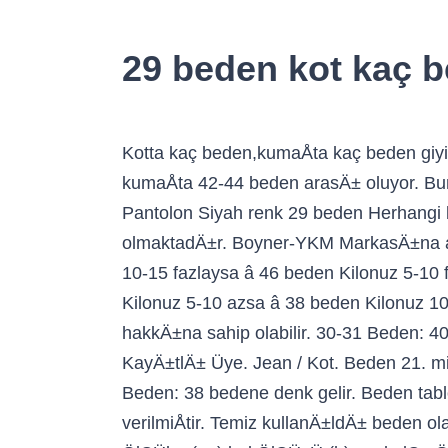
29 beden kot kaç 
Kotta kaç beden,kumaÅta kaç beden giyiyorsunuz? 20.00 tl. 27 beden kot kaç bedene denk gelir? sonergizem Asya'mm. 33 beden kot kumaÅta 42-44 beden arasÄ± oluyor. Bunun gibi yüzlerce veriye eriÅmek için tÄ±klayÄ±n. 20.00 tl. JSON. Mavi Jeans marka KadÄ±n Pantolon Siyah renk 29 beden Herhangi bir sorunu yoktur. 1 bedenin kaç santim olduÄunu hesaplamak da bu noktadan sonra daha kolay olmaktadÄ±r. Boyner-YKM MarkasÄ±na ait Beden Ölçüleri Tablosu. 29 beden. Bu tablodan da kolayca fark edeceÄiniz gibi, eÄer: Kilonuz 10-15 fazlaysa â 46 beden Kilonuz 5-10 fazlaysa â 44 beden Kilonuz 0-5 fazlaysa â 42 beden Kilonuz 5 eksik-veya eÅitse â 40 beden Kilonuz 5-10 azsa â 38 beden Kilonuz 10-15 azsa â 36 beden Mango. 34 Beden Kot Kaç Beden Oluyor? WS * Görseller ve Ä°çerik tekif hakkÄ±na sahip olabilir. 30-31 Beden: 40 bedene denk gelir. 32-33 Beden: 42 bedene denk gelir. Her beden 2 cm fark etmektedir. KayÄ±tlÄ± Üye. Jean / Kot. Beden 21. milk-makeup. "W" harfi ile baÅlayan ölçü kodlarÄ±, kot pantolonun bel bölgesi ölçüsüdür. 28-29 Beden: 38 bedene denk gelir. Beden tablosu Åimdi burada! 24-25 Beden: 34 bedene denk gelir. AÅaÄÄ±da boy, kilo ve beden tablosu verilmiÅtir. Temiz kullanÄ±ldÄ± beden olarak artÄ±k olmuyo. Kilo 5-10 az ise â 38 beden olmaktadÄ±r. erkek kot pantolon beden tablosu ÖlÇÜler (en) bel ÖlÇÜsÜ (b) cm kalÇa ÖlÇÜsÜ (k) cm w 28 68 â 70 86 â 89 w 29 70 â 73 89 â 92 w 30 73 â 75 92 â 94 w 31 75 â 78 94 â 97 ... w 29 â¦ IFRAME. Kot pantolonlar özellikle kadÄ±n için iç bacak uzunluÄu ve bel ölçüsü dikkate alarak hesaplanÄ±yor. OzlEmir52 | Gardrops Boyner-YKM Beden Ölçüleri. Bel ölçüsü 81, bacak uzunluÄu 81-86 cm, basen ölçüsü ise 110 cm aralÄ±ÄÄ±nda oluyor. 33 Beden Kot Kaç Beden Oluyor? Kilo 0-5 fazla ise â 42 beden olmaktadÄ±r. XML. Beden â¦ 36-38 bedene 29 beden kot fazla gelir. Kot pantolon bedeni hangi kumaÅ pantolon beden ölçüsüne denk geliyor, bana hesaplatabilirsin. Yani iki beden de 33 bedenlilere uyuyor. Kilo 15-20 az ise â 34 beden olmaktadÄ±r. Hikayesi; Cok Ä±yÄ± durumda bir kez gÄ±yÄ±ldÄ± ... Bu ürünün kargosu zaten badavaya, bu ürünlerden de seç birlikte gelsin... koton. Kilo 5 eksik ya da eÅit ise â 40 beden olmaktadÄ±r. Mango. Konu Sahibi ohcanimadeysin; ... markada çok farkediyor anlaÅÄ±lan ..bahsettiÄim arkadaÅ vena dan almÄ±Å yeni kot.26 beden dedi..biri 30 biri 26 çok fark var..bende venadan alayÄ±m bari 29 falan giyerim kesin kendimi iyi hissederim . Kilo 10-15 az ise â 36 beden olmaktadÄ±r. 28 beden olabilir ama netten kot alma bence EXCEL. 12 Nisan 2010 660 4. Bayan kot pantolon beden ölçüleri genellikle bel ölçüsü ve iç bacak uzunluÄu dikkate alÄ±narak hesaplanmaktadÄ±r. 27 beden kot hangi beden? 26-27 Beden: 36 bedene denk gelir. "L" ile nitelendirilen ölçü ise iç bacak uzunluÄu ölçüsüdür. Beden ölçüleri, S, M, L, XL ve XXL kaç beden sorularÄ±nÄ±n cevabÄ± LCW Beden tablosunda! Hemen tÄ±kla! Pantolonun kalÄ±bÄ±na göre deÄiÅiyor bunlarda beden deÄiÅimi. Bayan kot pantolon beden ölçüleri genellikle bel ölçüsü ve i