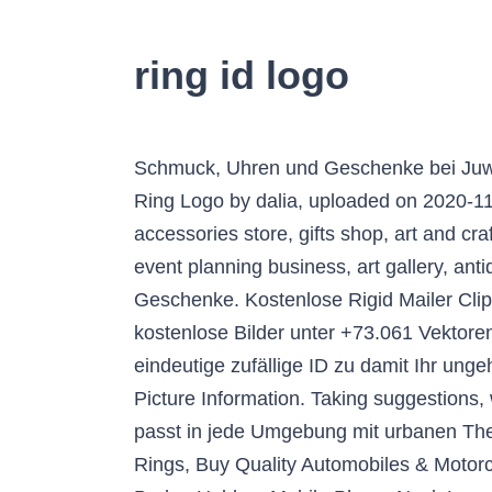
ring id logo
Schmuck, Uhren und Geschenke bei Juwelier CHRIST ca. Schmuck, der seit 1837 durch zeitlose Eleganz besticht. Logo for sale: Lotus Ring Logo by dalia, uploaded on 2020-11-18; This beautiful logo which is inspired by ancient egyptian art is great for jewelry store, women accessories store, gifts shop, art and craft shop, online jewelry store, wedding planning company, handmade jewelry, painting company, event planning business, art gallery, antique shop, and much more. Tiffany & Co. ist Ihre Adresse für einzigartige Kreationen & Geschenke. Kostenlose Rigid Mailer ClipArt in AI, SVG, EPS und CDR | Finden Sie auch diwali-mailer oder geburtstag-mailer Clipart kostenlose Bilder unter +73.061 Vektoren. Und um vieles mehr. Inspiration für einen ... Diese Cookies ordnen Ihrem Browser eine eindeutige zufällige ID zu damit Ihr ungehindertes Einkaufserlebnis über mehrere Seitenaufrufe hinweg gewährleistet werden kann. Picture Information. Taking suggestions, want to have any particular ring mat? Dieser Logo-Stil kommt bei den LKW-Ladungen gut an und passt in jede Umgebung mit urbanen Themen. Ring's range includes vehicle lighting, camera systems and in-vehicle power. Cheap Key Rings, Buy Quality Automobiles & Motorcycles Directly from China Suppliers:Men's Car Logo for IVECO Daily Stralis Lanyard Key Ring ID Badge Holders Mobile Phone Neck Lanyard Straps Car Keychain Enjoy Free Shipping Worldwide! j@ring.com. Steam Workshop: Fire Pro Wrestling World. Herzlich Willkommen auf der Seite der Ringe deutscher Pfadfinderinnen- und Pfadfinderverbände! Sie haben eine Vielzahl einzigartiger Ideen von professionellen Designern erhalten und ihren Favoriten ausgewählt. Personalised SOS Medical Alert logo ID Pink Army Dog Tag Key Ring (Z995) $7.50 + $12.27 shipping . In unserem Onlineshop finden Sie für jeden Anlass und jeden Geschmack die passenden Ringe für Ihre ganz besonderen Momente des Glücks. Ring Basic für Herren, Silber 925 34,95 € Neujahrsvorsätze Neues Jahr - neue Vorsätze . Bild Archiv : Unter dem Navigationspunkt Bild Archiv finden Sie ausgewählte Fotos, wie z.B. Bereits ab 0,64 € Große Shopvielfalt Testberichte & Meinungen | Jetzt ColomPac Rigid CP012.07 DIN A3 hk weiß günstig kaufen bei idealo.de Mouse over to Zoom … Entdecken Sie die vielfältigen & edlen Damen Ringe jetzt in unserem THOMAS SABO Shop! ISP: ... not have occurred if Ring had any additional security protocols that inform their users about logins from unfamiliar IP addresses. Buy silver and gold rings, gemstone rings, titanium rings and more ring styles at Macy's. Was es Neues gibt . Nachdem die Ticketswap-Phase von 2020 auf 2021 für Rock am Ring beendet ist, startet ab sofort für alle Karteninhaber, die ihr Ticket nicht getauscht haben, die Ticketpreisrückerstattung. Nutzen Sie die unschlagbare Werbewirkung und die hohe Schlagzahl an Kontakten, die Sie mit bedruckten Schlüsselbändern erreichen. Jamie Siminoff, Inventor. Dieser PANDORA Ring besteht aus 925er Sterling Silber. That’s why we’re driven to create prod