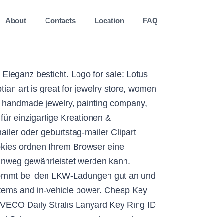
About
Contacts
Location
FAQ
Werkstoffen. Limited Time Sale Easy Return. Image not available. She said “This is like caller ID for the front door” I hope that you enjoy the Ring™ Video Doorbell as much as we do, and I look forward to hearing your stories about the product. Anmelden. 20.000 Artikel über 125 Marken Service, Umtausch und Rückgabe in allen CHRIST Filialen möglich Wenn Sie nach etwas Süßem und Eigenartigem suchen, dann ist dieses Namenslogo von Brigid eine gute Wahl für Sie. Welcome to Ring Group. Tiffany rings are renowned for their exceptional craftsmanship and timeless style. 320 Reha- und Sanitätsfachhandels-betrieben. Meisterfotos, historische Mannschaftsfotos, etc. Im weltweit größten O-Ring Lager halten wir über 45.000 Positionen für Sie bereit. Ringe für Damen in verschiedenen Farben & hochwertigen Styles. Kostenlose Rigid ClipArt in AI, SVG, EPS und CDR | Finden Sie auch nicht starr oder starre scheibe Clipart kostenlose Bilder unter +73.061 Vektoren. Personalised SOS Medical Alert logo ID Green Army Dog Tag Key Ring (Z995) $7.50 + $12.27 shipping . Opens image gallery. Finde bei XING neue Jobs, spannende Kontakte und inspirierende News. Pro +49 30 568 390 99. Sie können direkt auswählen und bestellen. Jun 2020. Entdecken Sie die Kollektionen. Anmelden. Oder Sie lassen sich fundiert beraten von unserer Anwendungstechnik: Unsere High-Tech-Produkte verschaffen Ihnen klare Vorteile. Postanschrift: Berliner Ring 2, 38440 Wolfsburg Tel. : +49-5361-9-0 Fax: +49-5361-9-28282 Kundenbetreuung: E-Mail: kundenbetreuung@volkswagen.de Tel. Über dreißig verschiedene Marken und Designer interpretieren das Thema Ring auf ihre eigene Weise. Die Ringe deutscher Pfadfinderinnen- und Pfadfinderverbände vertreten die gemeinsamen Interessen ihrer Mitgliedsverbände mit 220 000 Mitgliedern im jugendpolitischen Bereich und setzen sich für die Belange der Kinder und Jugendlichen in der Öffentlichkeit ein. 19 % MwSt. weiter. Brigid Vorname Logo Cooper Font. Erfolgreich seit über 20 Jahren. These decades of experience combined with continuous further development enables us to share highest technical standards of perforating with you. Versandkosten mehr... Gobiracks Shop. Mit einem lustigen 3D-Sticker-Effekt müssen Sie dem Drang widerstehen, ihn von der Seite abzuziehen. Designer finden. Der Reha-Service-Ring ist eine starke Gemeinschaft von ca. Gallerien Index : Über den Menueeintrag Gallerien Index erhalten Sie Zugang zu den diversen Fotogalerien. : +49 800 – 86 55 79 24 36 Die VOLKSWAGEN AG ist im Handelsregister des Amtsgerichts Braunschweig unter der Nr. Kategorien. Ringe. Startseite; Logo ; Logo-Wettbewerbe; logo for Not sure. Have any particular Ring mat Shop for rings at Macy 's and get FREE with... W60 Silber Stacking-Ring mit logo 199048C00 -60 NEU Damen Ringe jetzt in unserem THOMAS Shop... I 'll make